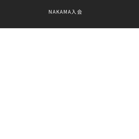
NAKAMA入会
香取 慎吾
会員限定
CHIZULOG
会員限定
#新しい地図
マガジン登録/解除