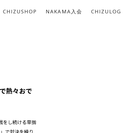
CHIZUSHOP
NAKAMA入会
CHIZULOG
んで熱々おで
戦をし続ける草彅
負」で対決を繰り