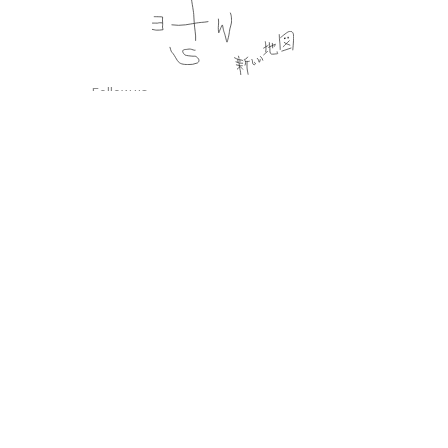
Follow us
プライバシーポリシー
会員規約
特定商法取引法に基づく記載
公演時の合理的配慮について
CULEN.inc
Copyright © 2020 ATARASHIICHIZU All Rights Reserved.