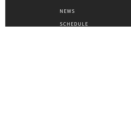
NEWS
SCHEDULE
PROFILE
稲垣 吾郎
草彅 剛
DISCOGRAPHY
CHIZUSHOP
FAQ
お問い合わせ
メール