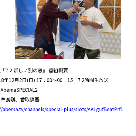
7.2 新しい別の窓』 番組概要
18年12月2日(日) 17：00～00：15 7.2時間生放送
emaSPECIAL2
、草彅剛、香取慎吾
//abema.tv/channels/special-plus/slots/AKLgufBeatPrf1