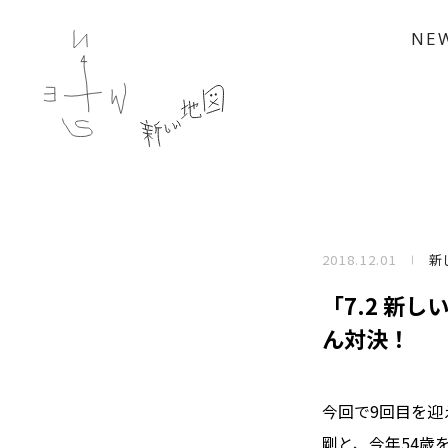
NE
2018.12.01
新
「7.2 新
ん対決！
今回で9回目を
剛と、今年54歳