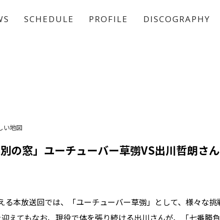
WS
SCHEDULE
PROFILE
DISCOGRAPHY
稲垣 吾郎
草彅 剛
香取 慎吾
しい地図
しい別の窓」ユーチューバー草彅VS出川哲朗さ
迎える本放送回では、「ユーチューバー草彅」として、様々な挑
を迎えてもなお、現役で体を張り続ける出川さんが、「七番勝