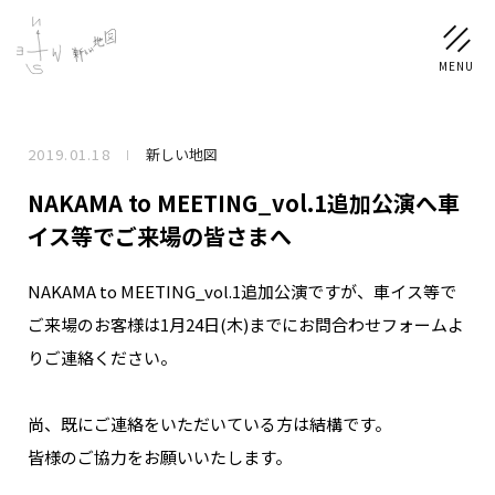
2019.01.18
新しい地図
NEWS
NAKAMA to MEETING_vol.1追加公演へ車
SCHEDULE
イス等でご来場の皆さまへ
NAKAMA to MEETING_vol.1追加公演ですが、車イス等で
PROFILE
ご来場のお客様は1月24日(木)までにお問合わせフォームよ
稲垣 吾郎
草彅 剛
香取 慎吾
りご連絡ください。
DISCOGRAPHY
尚、既にご連絡をいただいている方は結構です。
CHIZUSHOP
皆様のご協力をお願いいたします。