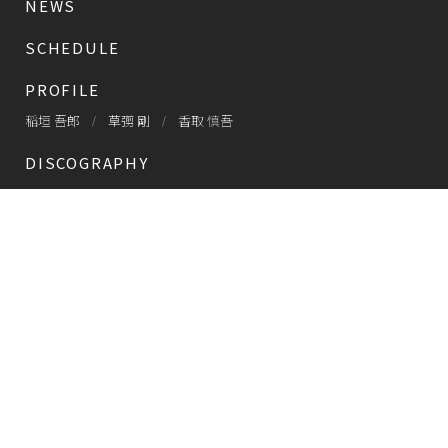
NEWS
SCHEDULE
PROFILE
稲垣 吾郎
草彅 剛
香取 慎吾
DISCOGRAPHY
CHIZUSHOP
NAKAMA入会
会員限定
CHIZULOG
会員限定
#新しい地図