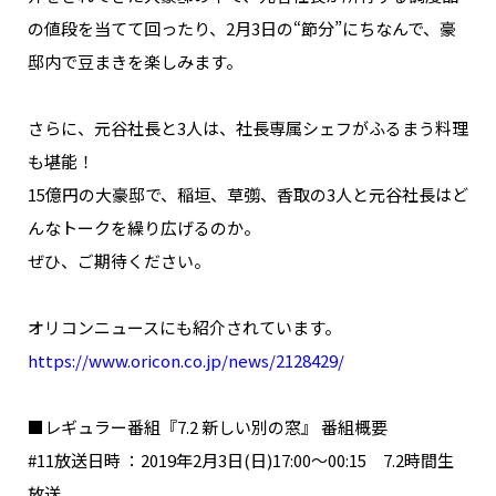
NAKAMA入会
の値段を当てて回ったり、2月3日の“節分”にちなんで、豪
邸内で豆まきを楽しみます。
CHIZULOG
さらに、元谷社長と3人は、社長専属シェフがふるまう料理
も堪能！
15億円の大豪邸で、稲垣、草彅、香取の3人と元谷社長はど
FAQ
んなトークを繰り広げるのか。
お問い合わせ
ぜひ、ご期待ください。
メールマガジン登録/解除
オリコンニュースにも紹介されています。
https://www.oricon.co.jp/news/2128429/
■レギュラー番組『7.2 新しい別の窓』 番組概要
#11放送日時 ：2019年2月3日(日)17:00～00:15 7.2時間生
放送