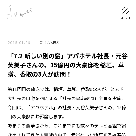
2019.01.29
新しい地図
NEWS
「7.2 新しい別の窓」アパホテル社長・元谷
SCHEDULE
芙美子さんの、15億円の大豪邸を稲垣、草
彅、香取の3人が訪問！
PROFILE
第11回目の放送では、稲垣、草彅、香取の3人が、とある
稲垣 吾郎
草彅 剛
香取 慎吾
大社長の自宅を訪問する「社長の豪邸訪問」企画を実施。
DISCOGRAPHY
今回は、「アパホテル」の社長・元谷芙美子さんの、15億
円の大豪邸にお邪魔します。
CHIZUSHOP
あまりの豪華さから、これまでにも数々のテレビ番組で紹
介をされてきた大豪邸の中で、元谷社長が所有する調度品