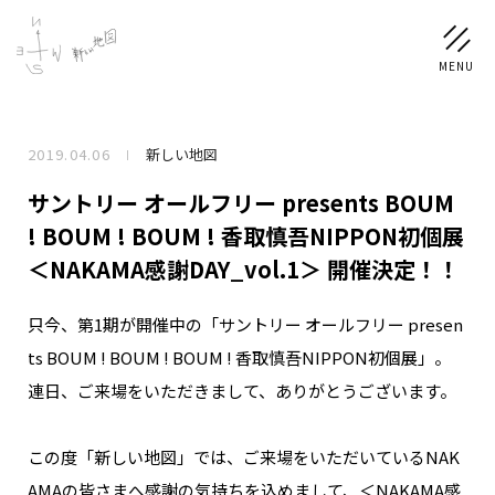
2019.04.06
新しい地図
NEWS
サントリー オールフリー presents BOUM
SCHEDULE
! BOUM ! BOUM ! 香取慎吾NIPPON初個展
＜NAKAMA感謝DAY_vol.1＞ 開催決定！！
PROFILE
只今、第1期が開催中の「サントリー オールフリー presen
稲垣 吾郎
草彅 剛
香取 慎吾
ts BOUM ! BOUM ! BOUM ! 香取慎吾NIPPON初個展」。
DISCOGRAPHY
連日、ご来場をいただきまして、ありがとうございます。
CHIZUSHOP
この度「新しい地図」では、ご来場をいただいているNAK
AMAの皆さまへ感謝の気持ちを込めまして、＜NAKAMA感