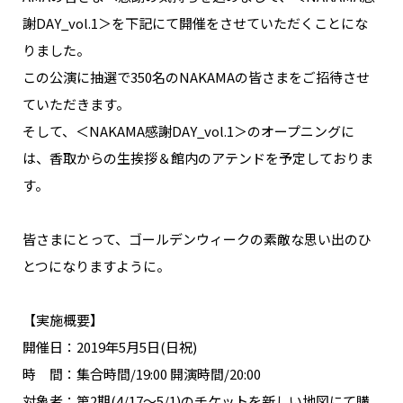
NAKAMA入会
謝DAY_vol.1＞を下記にて開催をさせていただくことにな
りました。
CHIZULOG
この公演に抽選で350名のNAKAMAの皆さまをご招待させ
ていただきます。
そして、＜NAKAMA感謝DAY_vol.1＞のオープニングに
は、香取からの生挨拶＆館内のアテンドを予定しておりま
FAQ
す。
お問い合わせ
メールマガジン登録/解除
皆さまにとって、ゴールデンウィークの素敵な思い出のひ
とつになりますように。
【実施概要】
開催日：2019年5月5日(日祝)
時 間：集合時間/19:00 開演時間/20:00
対象者：第2期(4/17～5/1)のチケットを新しい地図にて購