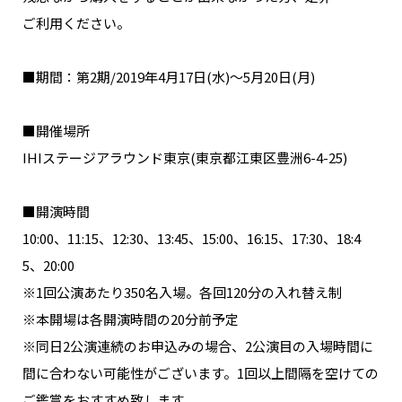
NAKAMA入会
ご利用ください。
CHIZULOG
■期間：第2期/2019年4月17日(水)～5月20日(月)
■開催場所
IHIステージアラウンド東京(東京都江東区豊洲6-4-25)
FAQ
お問い合わせ
■開演時間
メールマガジン登録/解除
10:00、11:15、12:30、13:45、15:00、16:15、17:30、18:4
5、20:00
※1回公演あたり350名入場。各回120分の入れ替え制
※本開場は各開演時間の20分前予定
※同日2公演連続のお申込みの場合、2公演目の入場時間に
間に合わない可能性がございます。1回以上間隔を空けての
ご鑑賞をおすすめ致します。