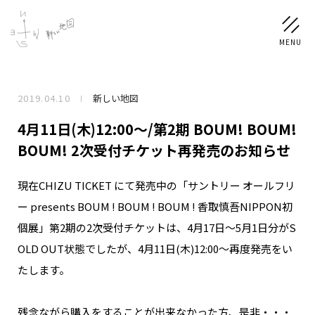
2019.04.10
新しい地図
NEWS
4月11日(木)12:00〜/第2期 BOUM! BOUM!
SCHEDULE
BOUM! 2次受付チケット再発売のお知らせ
現在CHIZU TICKET にて発売中の「サントリー オールフリ
PROFILE
ー presents BOUM ! BOUM ! BOUM ! 香取慎吾NIPPON初
稲垣 吾郎
草彅 剛
香取 慎吾
個展」第2期の2次受付チケットは、4月17日〜5月1日分がS
DISCOGRAPHY
OLD OUT状態でしたが、4月11日(木)12:00〜再度発売をい
たします。
CHIZUSHOP
残念ながら購入をすることが出来なかった方、是非・・・