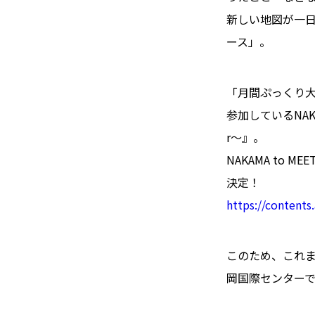
新しい地図が一
ース」。
「月間ぷっくり大賞〜P
参加しているNAKA
r〜』。
NAKAMA to 
決定！
https://content
このため、これま
岡国際センターでの1