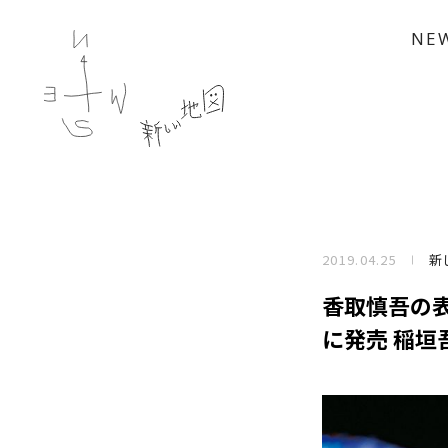
NE
2019.04.25
新
香取慎吾の表
に発売 稲