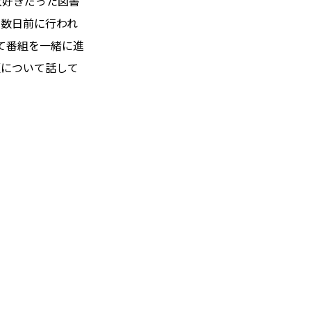
大好きだった図書
の数日前に行われ
て番組を一緒に進
垣について話して