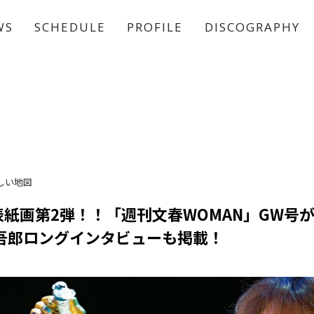
WS
SCHEDULE
PROFILE
DISCOGRAPHY
稲垣 吾郎
草彅 剛
香取 慎吾
しい地図
紙画第2弾！！「週刊文春WOMAN」GW号が4
垣吾郎ロングインタビューも掲載！