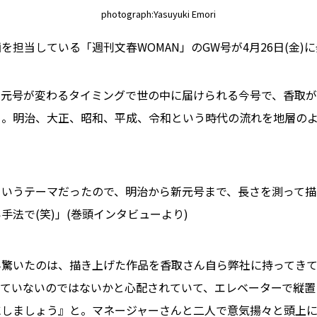
photograph:Yasuyuki Emori
を担当している「週刊文春WOMAN」のGW号が4月26日(金)
と元号が変わるタイミングで世の中に届けられる今号で、香取
」。明治、大正、昭和、平成、令和という時代の流れを地層の
というテーマだったので、明治から新元号まで、長さを測って描
手法で(笑)」(巻頭インタビューより)
ん驚いたのは、描き上げた作品を香取さん自ら弊社に持ってき
っていないのではないかと心配されていて、エレベーターで縦置
にしましょう』と。マネージャーさんと二人で意気揚々と頭上