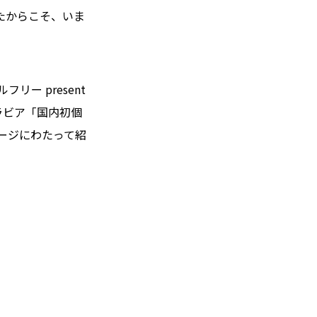
たからこそ、いま
ー present
たグラビア「国内初個
ージにわたって紹