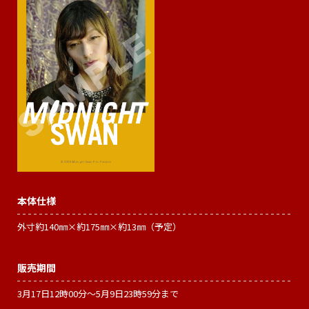
本体仕様
外寸約140㎜×約175㎜×約13㎜（予定）
販売期間
3月17日12時00分～5月9日23時59分まで