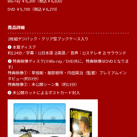
Blu-ray ￥6,200（税込￥6,820）
DVD ￥5,700（税込￥6,270）
商品詳細
2枚組デジパック・クリア型ブックケース入り
❶ 本篇ディスク
約124分／字幕：1)日本語 2)英語／ 音声：1)ステレオ 2) サラウンド
❷ 特典映像ディスク(※Blu-ray／DVD共に、特典映像はDVDとなりま
す)
特典映像①：草彅剛・服部樹咲・内田英治（監督）プレミアムイン
タビュー(約33分）
特典映像②：未公開シーン集（約13分）
❸ 未公開カットによるポストカード封入