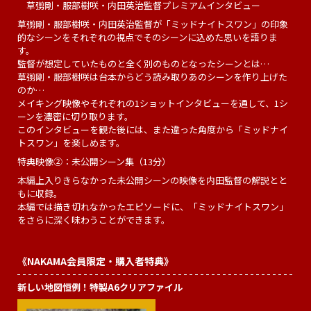
草彅剛・服部樹咲・内田英治監督プレミアムインタビュー
草彅剛・服部樹咲・内田英治監督が「ミッドナイトスワン」の印象
的なシーンをそれぞれの視点でそのシーンに込めた思いを語りま
す。
監督が想定していたものと全く別のものとなったシーンとは…
草彅剛・服部樹咲は台本からどう読み取りあのシーンを作り上げた
のか…
メイキング映像やそれぞれの1ショットインタビューを通して、1シ
ーンを濃密に切り取ります。
このインタビューを観た後には、また違った角度から「ミッドナイ
トスワン」を楽しめます。
特典映像②：未公開シーン集（13分）
本編上入りきらなかった未公開シーンの映像を内田監督の解説とと
もに収録。
本編では描き切れなかったエピソードに、「ミッドナイトスワン」
をさらに深く味わうことができます。
《NAKAMA会員限定・購入者特典》
新しい地図恒例！特製A6クリアファイル