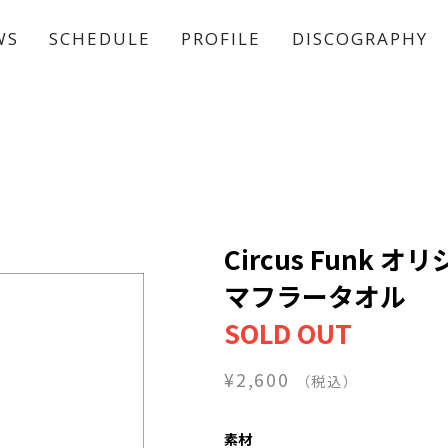
WS
SCHEDULE
PROFILE
DISCOGRAPHY
稲垣 吾郎
草彅 剛
香取 慎吾
Circus Funk 
マフラータオル
¥2,600
（税込）
素材