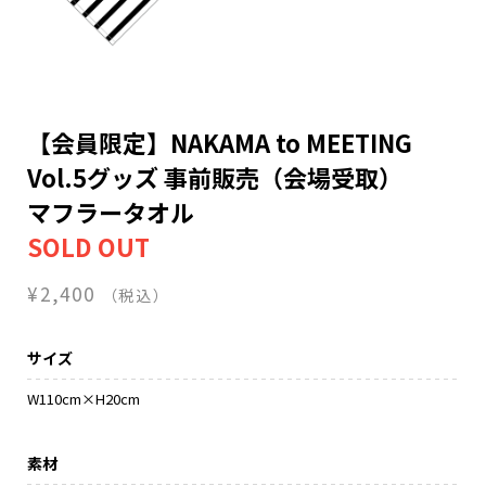
NAKAMA入会
CHIZULOG
【会員限定】NAKAMA to MEETING
Vol.5グッズ 事前販売（会場受取）
FAQ
マフラータオル
お問い合わせ
メールマガジン登録/解除
¥2,400
（税込）
サイズ
W110cm×H20cm
素材