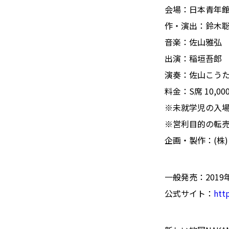
会場：日本青年
作・演出：鈴木
音楽：佐山雅弘
出演：稲垣吾郎
演奏：佐山こうた(p
料金：S席 10,0
※未就学児の入
※営利目的の転
企画・製作：(株
一般発売：2019年7
公式サイト：
htt