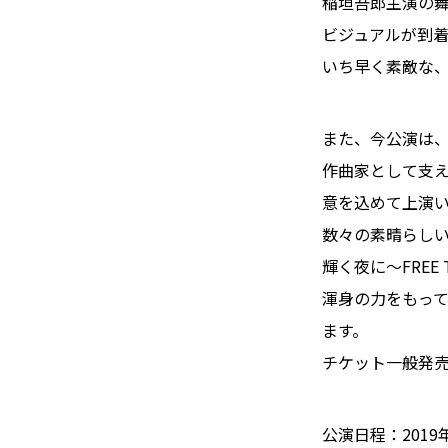
稲垣吾郎主演の舞台
ビジュアルが到着し
いち早く素敵な
また、今公演は
作曲家として支え
意を込めて上演
数々の素晴らし
輝く夜に～FREE T
渾身の力をもっ
ます。
チケット一般発売は
公演日程：2019年