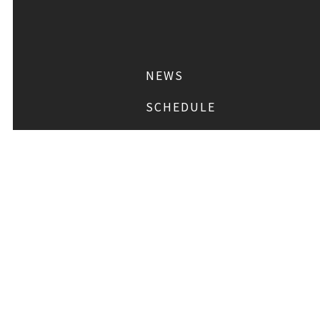
NEWS
SCHEDULE
PROFILE
稲垣 吾郎
草彅 剛
DISCOGRAPHY
CHIZUSHOP
FAQ
お問い合わせ
メール