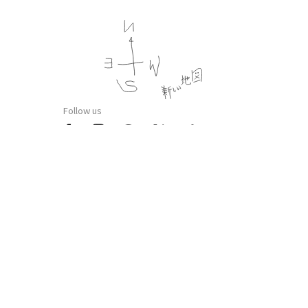
Follow us
プライバシーポリシー
会員規約
特定商法取引法に基づく記載
公演時の合理的配慮について
CULEN.inc