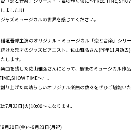
「恋と音楽」シリーズ・『君の輝く夜に～FREE TIME,SHOW
ました!!!
、ジャズミュージカルの世界を感じてください。
、稲垣吾郎主演のオリジナル・ミュージカル「恋と音楽」シリ
続けた鬼才のジャズピアニスト、佐山雅弘さん(昨年11月逝去
いたします。
い楽曲を残した佐山雅弘さんにとって、最後のミュージカル作
IME,SHOW TIME～』。
て創り上げた素晴らしいオリジナル楽曲の数々をぜひご堪能い
7月23日(火)10:00〜になります。
8月30日(金)〜9月23日(月祝)