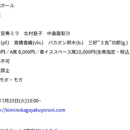
館ホール
聡
 安寿ミラ 北村岳子 中島亜梨沙
f.) 高橋香織(vln.) バカボン鈴木(b.) 三好“３吉”功郎(g.) 
00円／A席 8,000円／車イススペース席10,000円(全席指定・税込
場不可
売禁止
)モボ・モガ
月23日(火)10:00~
p://kiminokagayakuyoruni.com