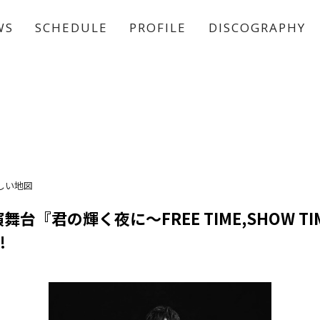
WS
SCHEDULE
PROFILE
DISCOGRAPHY
稲垣 吾郎
草彅 剛
香取 慎吾
しい地図
台『君の輝く夜に～FREE TIME,SHOW T
!