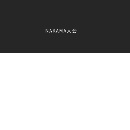
NAKAMA入会
香取 慎吾
会員限定
CHIZULOG
会員限定
#新しい地図
マガジン登録/解除