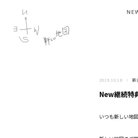
NE
2019.10.18
新
New継続特
いつも新しい地