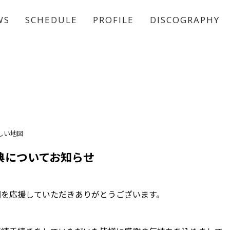
WS
SCHEDULE
PROFILE
DISCOGRAPHY
稲垣 吾郎
草彅 剛
香取 慎吾
しい地図
典についてお知らせ
図を応援していただきありがとうございます。