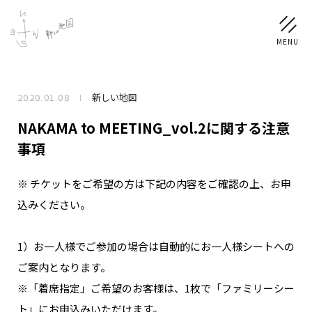
2020.01.08
新しい地図
NEWS
NAKAMA to MEETING_vol.2に関する注意
SCHEDULE
事項
※ チケットをご希望の方は下記の内容をご確認の上、お申
PROFILE
込みください。
稲垣 吾郎
草彅 剛
香取 慎吾
DISCOGRAPHY
1）お一人様でご参加の場合は自動的にお一人様シートへの
ご案内となります。
CHIZUSHOP
※「着席指定」ご希望のお客様は、1枚で「ファミリーシー
ト」にお申込みいただけます。