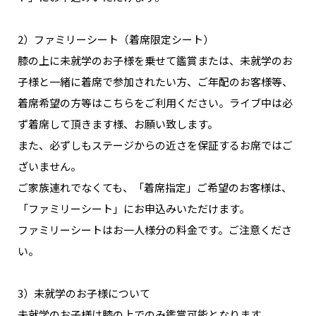
NAKAMA入会
2）ファミリーシート（着席限定シート）
CHIZULOG
膝の上に未就学のお子様を乗せて鑑賞または、未就学のお
子様と一緒に着席で参加されたい方、ご年配のお客様等、
着席希望の方等はこちらをご利用ください。ライブ中は必
ず着席して頂きます様、お願い致します。
FAQ
また、必ずしもステージからの近さを保証するお席ではご
お問い合わせ
ざいません。
メールマガジン登録/解除
ご家族連れでなくても、「着席指定」ご希望のお客様は、
「ファミリーシート」にお申込みいただけます。
ファミリーシートはお一人様分の料金です。ご注意くださ
い。
3）未就学のお子様について
未就学のお子様は膝の上でのみ鑑賞可能となります。