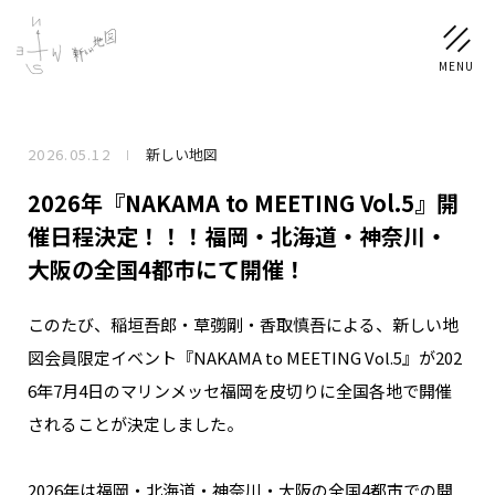
2026.05.12
新しい地図
NEWS
2026年『NAKAMA to MEETING Vol.5』開
SCHEDULE
催日程決定！！！福岡・北海道・神奈川・
大阪の全国4都市にて開催！
PROFILE
このたび、稲垣吾郎・草彅剛・香取慎吾による、新しい地
稲垣 吾郎
草彅 剛
香取 慎吾
図会員限定イベント『NAKAMA to MEETING Vol.5』が202
DISCOGRAPHY
6年7月4日のマリンメッセ福岡を皮切りに全国各地で開催
されることが決定しました。
CHIZUSHOP
2026年は福岡・北海道・神奈川・大阪の全国4都市での開