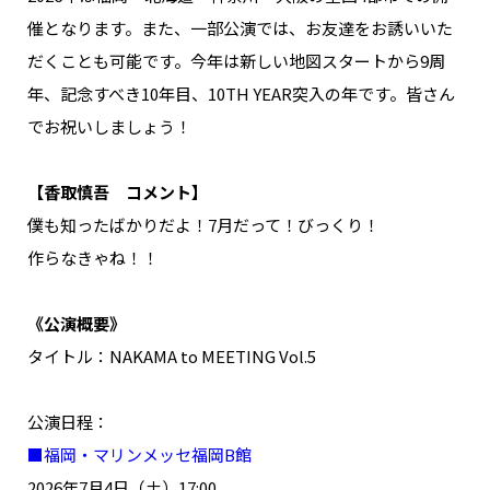
NAKAMA入会
催となります。また、一部公演では、お友達をお誘いいた
だくことも可能です。今年は新しい地図スタートから9周
CHIZULOG
年、記念すべき10年目、10TH YEAR突入の年です。皆さん
でお祝いしましょう！
【香取慎吾 コメント】
FAQ
僕も知ったばかりだよ！7月だって！びっくり！
お問い合わせ
作らなきゃね！！
メールマガジン登録/解除
《公演概要》
タイトル：NAKAMA to MEETING Vol.5
公演日程：
■福岡・マリンメッセ福岡B館
2026年7月4日（土）17:00