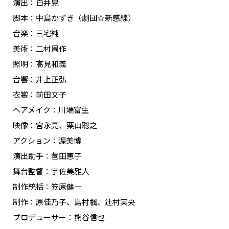
演出：白井晃
脚本：中島かずき（劇団☆新感線）
音楽：三宅純
美術：二村周作
照明：髙見和義
音響：井上正弘
衣裳：前田文子
ヘアメイク：川端富生
映像：宮永亮、栗山聡之
アクション：渥美博
演出助手：菅田恵子
舞台監督：宇佐美雅人
制作統括：笠原健一
制作：原佳乃子、島村楓、辻村実央
プロデューサー：熊谷信也