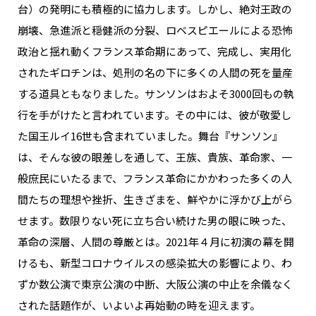
台）の発明にも積極的に協力します。しかし、絶対王政の
崩壊、急進派と穏健派の分裂、ロベスピエールによる恐怖
政治と揺れ動くフランス革命期にあって、完成し、実用化
されたギロチンは、処刑の名の下に多くの人間の死を量産
する道具ともなりました。サンソンはおよそ3000回もの執
行を手がけたと言われています。その中には、彼が敬愛し
た国王ルイ16世も含まれていました。舞台『サンソン』
は、そんな彼の眼差しを通して、王族、貴族、革命家、一
般庶民にいたるまで、フランス革命にかかわった多くの人
間たちの理想や挫折、生きざまを、鮮やかに浮かび上がら
せます。数限りない死に立ち合い続けた男の眼に映った、
革命の深層、人間の尊厳とは。2021年４月に初演の幕を開
けるも、新型コロナウイルスの感染拡大の影響により、わ
ずか数公演で東京公演の中断、大阪公演の中止を余儀なく
された話題作が、いよいよ再始動の時を迎えます。