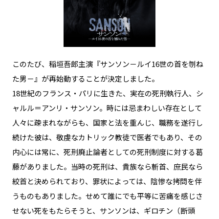
NAKAMA入会
CHIZULOG
このたび、稲垣吾郎主演『サンソン－ルイ16世の首を刎ね
た男－』が再始動することが決定しました。
FAQ
18世紀のフランス・パリに生きた、実在の死刑執行人、シ
ャルル＝アンリ・サンソン。時には忌まわしい存在として
お問い合わせ
人々に疎まれながらも、国家と法を重んじ、職務を遂行し
メールマガジン登録/解除
続けた彼は、敬虔なカトリック教徒で医者でもあり、その
内心には常に、死刑廃止論者としての死刑制度に対する葛
藤がありました。当時の死刑は、貴族なら斬首、庶民なら
絞首と決められており、罪状によっては、陰惨な拷問を伴
うものもありました。せめて誰にでも平等に苦痛を感じさ
せない死をもたらそうと、サンソンは、ギロチン（断頭