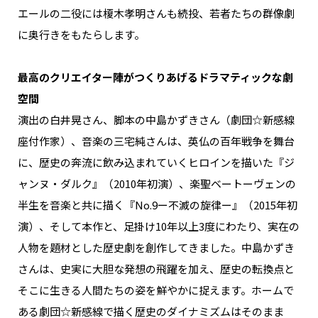
エールの二役には榎木孝明さんも続投、若者たちの群像劇
に奥行きをもたらします。
最高のクリエイター陣がつくりあげるドラマティックな劇
空間
演出の白井晃さん、脚本の中島かずきさん（劇団☆新感線
座付作家）、音楽の三宅純さんは、英仏の百年戦争を舞台
に、歴史の奔流に飲み込まれていくヒロインを描いた『ジ
ャンヌ・ダルク』（2010年初演）、楽聖ベートーヴェンの
半生を音楽と共に描く『No.9ー不滅の旋律ー』（2015年初
演）、そして本作と、足掛け10年以上3度にわたり、実在の
人物を題材とした歴史劇を創作してきました。中島かずき
さんは、史実に大胆な発想の飛躍を加え、歴史の転換点と
そこに生きる人間たちの姿を鮮やかに捉えます。ホームで
ある劇団☆新感線で描く歴史のダイナミズムはそのまま