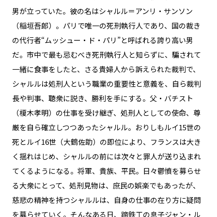
男が立っていた。彼の名はシャルル＝アンリ・サンソン
（稲垣吾郎）。パリで唯一の死刑執行人であり、国の裁き
の代行者“ムッシュー・ド・パリ”と呼ばれる誇り高い男
だ。市中で最も忌むべき死刑執行人と知らずに、騙されて
一緒に食事をしたと、さる貴婦人から訴えられた裁判で、
シャルルは処刑人という職業の重要性と意義を、自ら裁判
長や判事、聴衆に説き、勝利を手にする。父・バチスト
（榎木孝明）の仕事を受け継ぎ、処刑人としての使命、尊
厳を自ら確立しつつあったシャルル。おりしもルイ15世の
死とルイ16世（大鶴佐助）の即位により、フランスは大き
く揺れはじめ、シャルルの前には次々と罪人が送り込まれ
てくるようになる。将軍、貴族、平民。日々鬱憤を募らせ
る大衆にとって、処刑見物は、庶民の娯楽でもあったが、
慈悲の精神を持つシャルルは、自身の仕事の在り方に疑問
を募らせていく。そんなある日、蹄鉄工の息子ジャン・ル