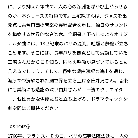
に、より抑えた筆致で、人の心の深淵を浮かび上がらせる
のが、本シリーズの特色です。三宅純さんは、ジャズを出
発点に古今東西の音楽の異種配合を重ね、独自のサウンド
を構築する世界的な音楽家。全編書き下ろしによるオリジ
ナル楽曲には、18世紀末のパリの混沌、喧騒と静謐が立ち
こめます。そこには、長年パリを拠点として活動していた
三宅さんだからこそ知る、同地の呼吸が息づいているとも
言えるでしょう。そして、緻密な戯曲読解と演出を通じ、
濃厚かつ洗練された劇世界を立ち上げる白井晃さん。音楽
にも美術にも造詣の深い白井さんが、一流のクリエイタ
ー、個性豊かな俳優たちと立ち上げる、ドラマティックな
劇空間にご期待ください。
《STORY》
1766年、フランス。その日、パリの高等法院法廷に一人の