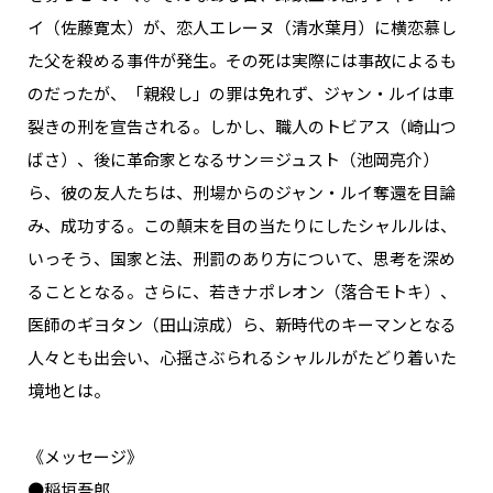
イ（佐藤寛太）が、恋人エレーヌ（清水葉月）に横恋慕し
た父を殺める事件が発生。その死は実際には事故によるも
のだったが、「親殺し」の罪は免れず、ジャン・ルイは車
裂きの刑を宣告される。しかし、職人のトビアス（崎山つ
ばさ）、後に革命家となるサン＝ジュスト（池岡亮介）
ら、彼の友人たちは、刑場からのジャン・ルイ奪還を目論
み、成功する。この顛末を目の当たりにしたシャルルは、
いっそう、国家と法、刑罰のあり方について、思考を深め
ることとなる。さらに、若きナポレオン（落合モトキ）、
医師のギヨタン（田山涼成）ら、新時代のキーマンとなる
人々とも出会い、心揺さぶられるシャルルがたどり着いた
境地とは。
《メッセージ》
●稲垣吾郎