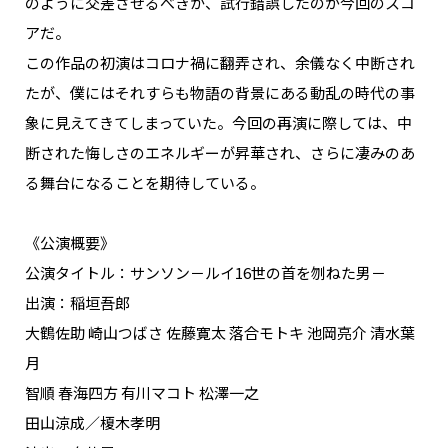
のように交差させるべきか、試行錯誤したのが今回のスコ
アだ。
この作品の初演はコロナ禍に翻弄され、余儀なく中断され
たが、僕にはそれすらも物語の背景にある動乱の時代の事
象に見えてきてしまっていた。今回の再演に際しては、中
断された悔しさのエネルギーが昇華され、さらに凄みのあ
る舞台になることを期待している。
《公演概要》
公演タイトル：サンソン－ルイ16世の首を刎ねた男－
出演：稲垣吾郎
大鶴佐助 崎山つばさ 佐藤寛太 落合モトキ 池岡亮介 清水葉
月
智順 春海四方 有川マコト 松澤一之
田山涼成／榎木孝明