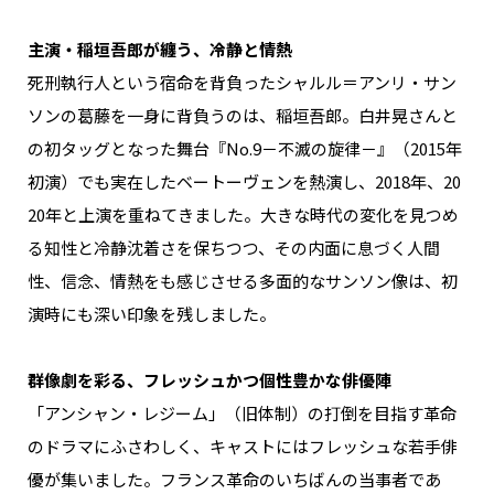
主演・稲垣吾郎が纏う、冷静と情熱
死刑執行人という宿命を背負ったシャルル＝アンリ・サン
ソンの葛藤を一身に背負うのは、稲垣吾郎。白井晃さんと
の初タッグとなった舞台『No.9－不滅の旋律－』（2015年
初演）でも実在したベートーヴェンを熱演し、2018年、20
20年と上演を重ねてきました。大きな時代の変化を見つめ
る知性と冷静沈着さを保ちつつ、その内面に息づく人間
性、信念、情熱をも感じさせる多面的なサンソン像は、初
演時にも深い印象を残しました。
群像劇を彩る、フレッシュかつ個性豊かな俳優陣
「アンシャン・レジーム」（旧体制）の打倒を目指す革命
のドラマにふさわしく、キャストにはフレッシュな若手俳
優が集いました。フランス革命のいちばんの当事者であ