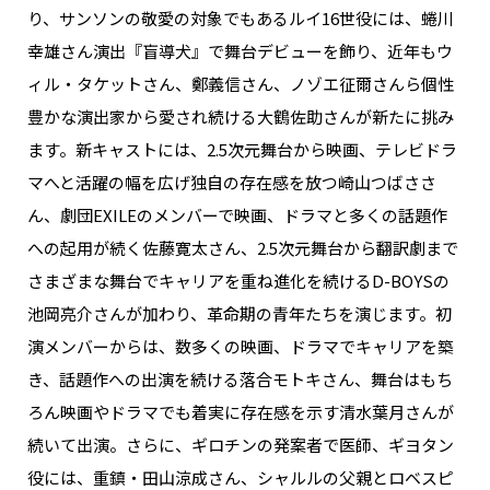
り、サンソンの敬愛の対象でもあるルイ16世役には、蜷川
幸雄さん演出『盲導犬』で舞台デビューを飾り、近年もウ
ィル・タケットさん、鄭義信さん、ノゾエ征爾さんら個性
豊かな演出家から愛され続ける大鶴佐助さんが新たに挑み
ます。新キャストには、2.5次元舞台から映画、テレビドラ
マへと活躍の幅を広げ独自の存在感を放つ崎山つばささ
ん、劇団EXILEのメンバーで映画、ドラマと多くの話題作
への起用が続く佐藤寛太さん、2.5次元舞台から翻訳劇まで
さまざまな舞台でキャリアを重ね進化を続けるD-BOYSの
池岡亮介さんが加わり、革命期の青年たちを演じます。初
演メンバーからは、数多くの映画、ドラマでキャリアを築
き、話題作への出演を続ける落合モトキさん、舞台はもち
ろん映画やドラマでも着実に存在感を示す清水葉月さんが
続いて出演。さらに、ギロチンの発案者で医師、ギヨタン
役には、重鎮・田山涼成さん、シャルルの父親とロベスピ