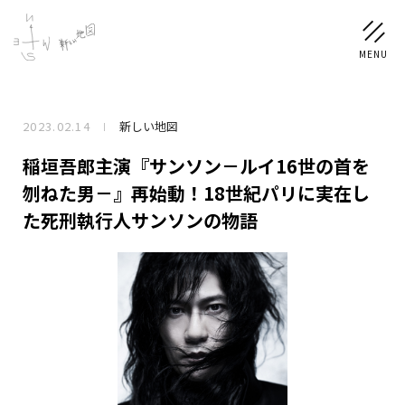
2023.02.14
新しい地図
NEWS
稲垣吾郎主演『サンソン－ルイ16世の首を
SCHEDULE
刎ねた男－』再始動！18世紀パリに実在し
た死刑執行人サンソンの物語
PROFILE
稲垣 吾郎
草彅 剛
香取 慎吾
DISCOGRAPHY
CHIZUSHOP