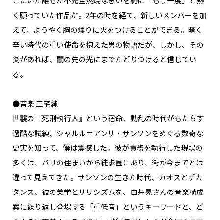
こにいた誰もが不完全燃焼な思いを胸に「もう一度」と熱
く願っていた作品だ。2年の時を経て、新しいメンバーを加
えて、ようやく胸の燻りに火をつけることができる。暗く
辛い時代の重い使命を抱えた男の物語だが、しかし、その
炎があれば、闇の先の光にまでたどりつけると信じてい
る。
●音楽 三宅純
世襲の『死刑執行人』という宿命、動乱の時代がもたらす
過酷な試練、シャルル＝アンリ・サンソンをめぐる数奇な
史実を知って、僕は震撼した。彼が責務を執行した現場の
多くは、パリの住まいから徒歩圏にあり、街が今までとは
違って見えてきた。サンソンの生きた時代、カオスとデカ
ダンス、彼の美学とリリシズムを、白井晃さんの音楽構成
案に繰り返し登場する「重低音」というキーワードと、ど