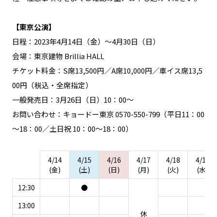
NAKAMA入会
【東京公演】
CHIZULOG
日程：2023年4月14日（金）～4月30日（日）
会場：東京建物 Brillia HALL
チケット料金：S席13,500円／A席10,000円／車イス席13,5
00円（税込・全席指定）
FAQ
一般発売日：3月26日（日）10：00～
お問い合わせ
お問い合わせ：キョードー東京 0570-550-799（平日11：00
メールマガジン登録/解除
～18：00／土日祝 10：00～18：00）
4/14
4/15
4/16
4/17
4/18
4/19
(金)
(土)
(日)
(月)
(火)
(水)
12:30
●
13:00
休