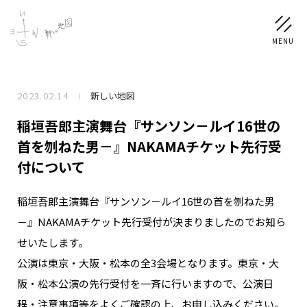
2023.02.14
新しい地図
NEWS
稲垣吾郎主演舞台『サンソン－ルイ16世の
SCHEDULE
首を刎ねた男－』NAKAMAチケット先行受
付について
PROFILE
稲垣吾郎主演舞台『サンソン－ルイ16世の首を刎ねた男
稲垣 吾郎
草彅 剛
香取 慎吾
－』NAKAMAチケット先行受付が決まりましたのでお知ら
DISCOGRAPHY
せいたします。
公演は東京・大阪・松本の全3会場となります。東京・大
CHIZUSHOP
阪・松本公演の先行受付を一斉に行いますので、公演日
程・注意事項等をよくご確認の上、お申し込みください。