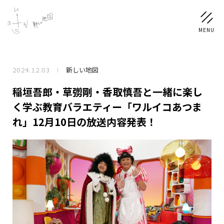
2024.12.03
新しい地図
NEWS
稲垣吾郎・草彅剛・香取慎吾と一緒に楽し
SCHEDULE
く学ぶ教育バラエティー「ワルイコあつま
れ」12月10日の放送内容発表！
PROFILE
稲垣 吾郎
草彅 剛
香取 慎吾
DISCOGRAPHY
CHIZUSHOP