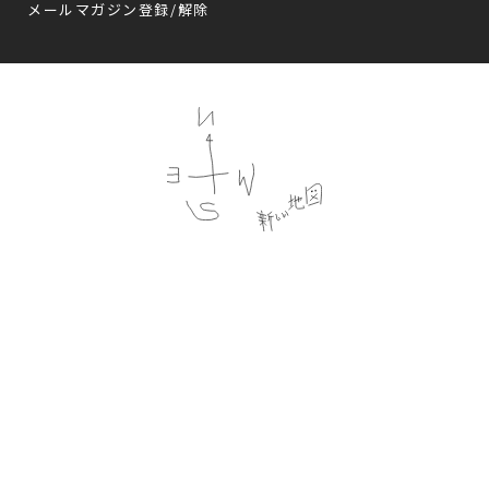
メールマガジン登録/解除
Follow us
プライバシーポリシー
会員規約
特定商法取引法に基づく記載
公演時の合理的配慮について