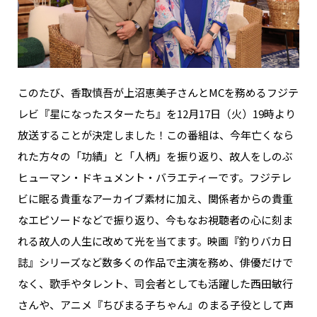
NAKAMA入会
CHIZULOG
このたび、香取慎吾が上沼恵美子さんとMCを務めるフジテ
レビ『星になったスターたち』を12月17日（火）19時より
FAQ
放送することが決定しました！この番組は、今年亡くなら
れた方々の「功績」と「人柄」を振り返り、故人をしのぶ
お問い合わせ
ヒューマン・ドキュメント・バラエティーです。フジテレ
メールマガジン登録/解除
ビに眠る貴重なアーカイブ素材に加え、関係者からの貴重
なエピソードなどで振り返り、今もなお視聴者の心に刻ま
れる故人の人生に改めて光を当てます。映画『釣りバカ日
誌』シリーズなど数多くの作品で主演を務め、俳優だけで
なく、歌手やタレント、司会者としても活躍した西田敏行
さんや、アニメ『ちびまる子ちゃん』のまる子役として声