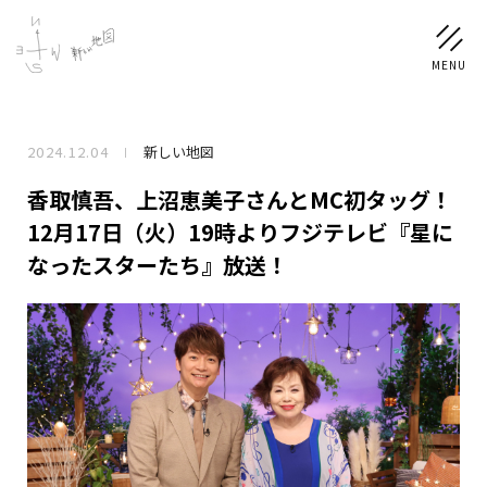
2024.12.04
新しい地図
NEWS
香取慎吾、上沼恵美子さんとMC初タッグ！
SCHEDULE
12月17日（火）19時よりフジテレビ『星に
なったスターたち』放送！
PROFILE
稲垣 吾郎
草彅 剛
香取 慎吾
DISCOGRAPHY
CHIZUSHOP