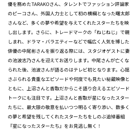
優を務めたTARAKOさん、タレントでファッション評論家
のピーコさん、外国人力士として初の横綱となった曙太郎
さんなど、多くの夢や希望を与えてくれたスターたちを映
し出します。さらに、トレードマークの「ねじねじ」で親
しまれ、ドラマ・バラエティーなどで幅広く人気を博した
俳優の中尾彬さんを振り返る際には、スタジオゲストに妻
の池波志乃さんを迎えてお送りします。中尾さんが亡くな
られた後、池波さんが語るのはテレビ初となります。心揺
さぶられる貴重なエピソードや何度でも見たい秘蔵映像と
ともに、上沼さんと香取だからこそ語り合えるエピソード
トークにも注目です。上沼さんと香取が星になったスター
たちに、最大限の敬意を払いつつ明るく寄り添い、数多く
の夢と希望を残してくれたスターたちをしのぶ追悼番組
『星になったスターたち』をお見逃し無く！