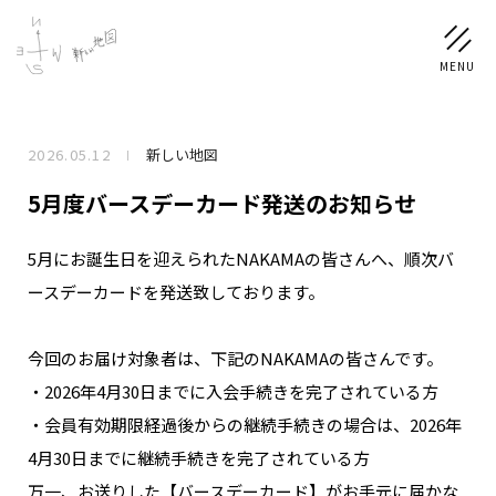
2026.05.12
新しい地図
NEWS
5月度バースデーカード発送のお知らせ
SCHEDULE
5月にお誕生日を迎えられたNAKAMAの皆さんへ、順次バ
ースデーカードを発送致しております。
PROFILE
稲垣 吾郎
草彅 剛
香取 慎吾
今回のお届け対象者は、下記のNAKAMAの皆さんです。
DISCOGRAPHY
・2026年4月30日までに入会手続きを完了されている方
・会員有効期限経過後からの継続手続きの場合は、2026年
CHIZUSHOP
4月30日までに継続手続きを完了されている方
万一、お送りした【バースデーカード】がお手元に届かな