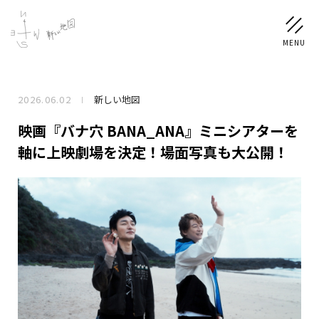
2026.06.02
新しい地図
NEWS
映画『バナ穴 BANA_ANA』ミニシアターを
SCHEDULE
軸に上映劇場を決定！場面写真も大公開！
PROFILE
稲垣 吾郎
草彅 剛
香取 慎吾
DISCOGRAPHY
CHIZUSHOP