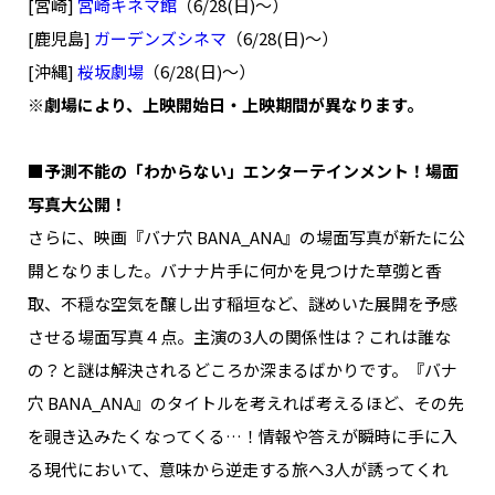
[宮崎]
宮崎キネマ館
（6/28(日)～）
[鹿児島]
ガーデンズシネマ
（6/28(日)～）
[沖縄]
桜坂劇場
（6/28(日)～）
※劇場により、上映開始日・上映期間が異なります。
■予測不能の「わからない」エンターテインメント！場面
写真大公開！
さらに、映画『バナ穴 BANA_ANA』の場面写真が新たに公
開となりました。バナナ片手に何かを見つけた草彅と香
取、不穏な空気を醸し出す稲垣など、謎めいた展開を予感
させる場面写真４点。主演の3人の関係性は？これは誰な
の？と謎は解決されるどころか深まるばかりです。『バナ
穴 BANA_ANA』のタイトルを考えれば考えるほど、その先
を覗き込みたくなってくる…！情報や答えが瞬時に手に入
る現代において、意味から逆走する旅へ3人が誘ってくれ