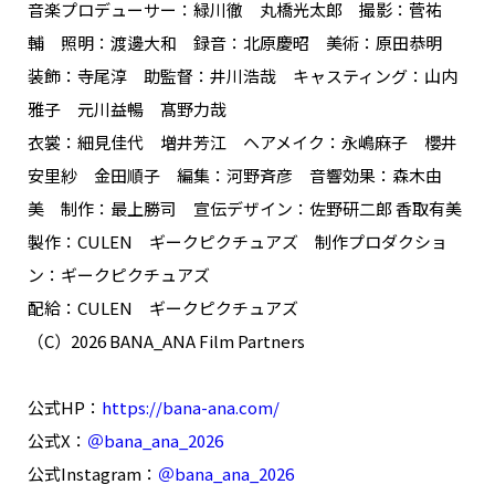
音楽プロデューサー：緑川徹 丸橋光太郎 撮影：菅祐
輔 照明：渡邊大和 録音：北原慶昭 美術：原田恭明
装飾：寺尾淳 助監督：井川浩哉 キャスティング：山内
雅子 元川益暢 髙野力哉
衣裳：細見佳代 増井芳江 ヘアメイク：永嶋麻子 櫻井
安里紗 金田順子 編集：河野斉彦 音響効果：森木由
美 制作：最上勝司 宣伝デザイン：佐野研二郎 香取有美
製作：CULEN ギークピクチュアズ 制作プロダクショ
ン：ギークピクチュアズ
配給：CULEN ギークピクチュアズ
（C）2026 BANA_ANA Film Partners
公式HP：
https://bana-ana.com/
公式X：
＠bana_ana_2026
公式Instagram：
＠bana_ana_2026