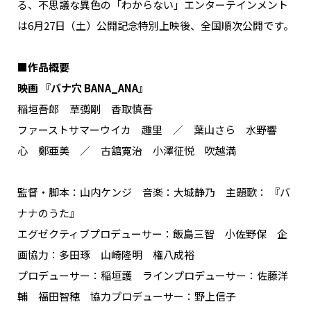
る、不思議な異色の「わからない」エンターテインメント
は6月27日（土）公開記念特別上映後、全国順次公開です。
■作品概要
映画 『バナ穴 BANA_ANA』
稲垣吾郎 草彅剛 香取慎吾
ファーストサマーウイカ 趣里 ／ 葉山さら 水野響
心 鄭亜美 ／ 古舘寛治 小澤征悦 吹越満
監督・脚本：山内ケンジ 音楽：大城静乃 主題歌： 『バ
ナナのうた』
エグゼクティブプロデューサー：飯島三智 小佐野保 企
画協力：多田琢 山崎隆明 権八成裕
プロデューサー：稲垣護 ラインプロデューサー：佐藤洋
輔 福田智穂 協力プロデューサー：野上信子