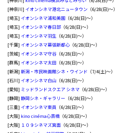
[神奈川]
kino cinéma横浜みなとみらい
（6/28(日)～）
[神奈川]
イオンシネマ港北ニュータウン
（6/28(日)～）
[埼玉]
イオンシネマ浦和美園
（6/28(日)～）
[埼玉]
イオンシネマ春日部
（6/28(日)～）
[埼玉]
イオンシネマ羽生
（6/28(日)～）
[千葉]
イオンシネマ幕張新都心
（6/28(日)～）
[茨城]
イオンシネマ守谷
（6/28(日)～）
[群馬]
イオンシネマ太田
（6/28(日)～）
[新潟]
新潟・市民映画館シネ・ウインド
（7/4(土)～）
[石川]
イオンシネマ白山
（6/28(日)～）
[愛知]
ミッドランドスクエア シネマ
（6/28(日)～）
[静岡]
静岡シネ・ギャラリー
（6/28(日)～）
[三重]
イオンシネマ東員
（6/28(日)～）
[大阪]
kino cinéma心斎橋
（6/28(日)～）
[大阪]
１０９シネマズ箕面
（6/28(日)～）