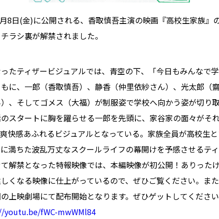
年1月8日(金)に公開される、香取慎吾主演の映画『高校生家族』
、チラシ裏が解禁されました。
なったティザービジュアルでは、青空の下、「今日もみんなで
ともに、一郎（香取慎吾）、静香（仲里依紗さん）、光太郎（
ん）、そしてゴメス（大福）が制服姿で学校へ向かう姿が切り
活のスタートに胸を躍らせる一郎を先頭に、家谷家の面々がそ
、爽快感あふれるビジュアルとなっている。家族全員が高校生と
春に満ちた波乱万丈なスクールライフの幕開けを予感させるティ
せて解禁となった特報映像では、本編映像が初公開！ありった
しくなる映像に仕上がっているので、ぜひご覧ください。また、
国の上映劇場にて配布開始となります。ぜひゲットしてくださ
://youtu.be/fWC-mwWMl84