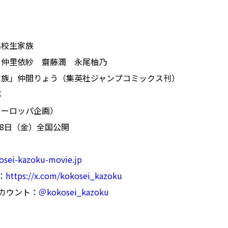
高校生家族
 仲里依紗 齋藤潤 永尾柚乃
家族」仲間りょう（集英社ジャンプコミックス刊）
郎
ヨーロッパ企画）
月8日（金）全国公開
osei-kazoku-movie.jp
：
https://x.com/kokosei_kazoku
mアカウント：
＠kokosei_kazoku