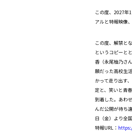
この度、2027
アルと特報映像
この度、解禁と
というコピーと
香（永尾柚乃さ
願だった高校生
かって走り出す
定と、笑いと青
到着した。あわ
んだ公開が待ち遠
日（金）より全
特報URL：
https