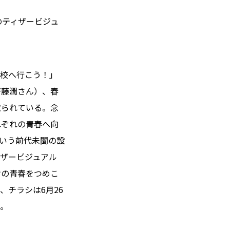
のティザービジュ
学校へ行こう！」
齋藤潤さん）、春
取られている。念
れぞれの青春へ向
いう前代未聞の設
ザービジュアル
けの青春をつめこ
チラシは6月26
い。