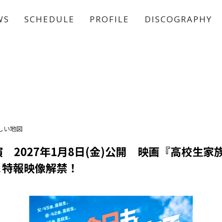
WS
SCHEDULE
PROFILE
DISCOGRAPHY
稲垣 吾郎
草彅 剛
香取 慎吾
しい地図
 2027年1月8日(金)公開 映画『高校生家
＆特報映像解禁！