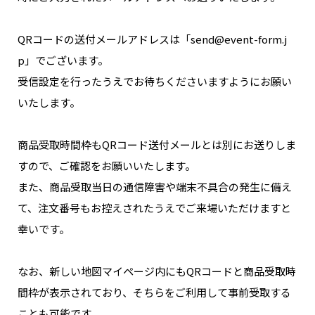
NAKAMA入会
QRコードの送付メールアドレスは「send@event-form.j
CHIZULOG
p」でございます。
受信設定を行ったうえでお待ちくださいますようにお願い
いたします。
FAQ
商品受取時間枠もQRコード送付メールとは別にお送りしま
お問い合わせ
すので、ご確認をお願いいたします。
メールマガジン登録/解除
また、商品受取当日の通信障害や端末不具合の発生に備え
て、注文番号もお控えされたうえでご来場いただけますと
幸いです。
なお、新しい地図マイページ内にもQRコードと商品受取時
間枠が表示されており、そちらをご利用して事前受取する
ことも可能です。