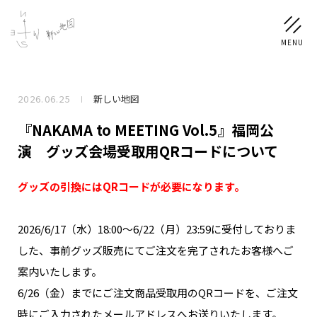
2026.06.25
新しい地図
NEWS
『NAKAMA to MEETING Vol.5』福岡公
SCHEDULE
演 グッズ会場受取用QRコードについて
グッズの引換にはQRコードが必要になります。
PROFILE
稲垣 吾郎
草彅 剛
香取 慎吾
2026/6/17（水）18:00〜6/22（月）23:59に受付しておりま
DISCOGRAPHY
した、事前グッズ販売にてご注文を完了されたお客様へご
案内いたします。
CHIZUSHOP
6/26（金）までにご注文商品受取用のQRコードを、ご注文
時にご入力されたメールアドレスへお送りいたします。