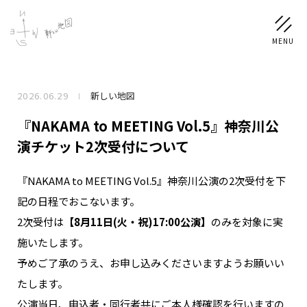
2026.06.29
新しい地図
NEWS
『NAKAMA to MEETING Vol.5』神奈川公
SCHEDULE
演チケット2次受付について
『NAKAMA to MEETING Vol.5』神奈川公演の2次受付を下
PROFILE
記の日程でおこないます。
稲垣 吾郎
草彅 剛
香取 慎吾
2次受付は
【8月11日(火・祝)17:00公演】
のみを対象に実
DISCOGRAPHY
施いたします。
予めご了承のうえ、お申し込みくださいますようお願いい
CHIZUSHOP
たします。
公演当日、申込者・同行者共にご本人様確認を行いますの