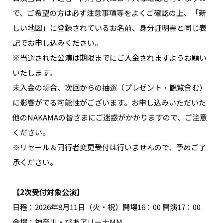
NAKAMA入会
で、ご希望の方は必ず注意事項等をよくご確認の上、「新
しい地図」に登録されているお名前、身分証明書と同じ表
CHIZULOG
記でお申し込みください。
※当選された公演は期限までにご入金されますようお願い
いたします。
未入金の場合、次回からの抽選（プレゼント・観覧含む）
FAQ
に影響がでる可能性がございます。お申し込みいただいた
お問い合わせ
他のNAKAMAの皆さまにご迷惑がかかりますので、ご注意
メールマガジン登録/解除
ください。
※リセール＆同行者変更受付は行いませんので、予めご了
承ください。
【2次受付対象公演】
日程：2026年8月11日（火・祝）開場16：00 開演17：00
会場：神奈川・ぴあアリーナMM