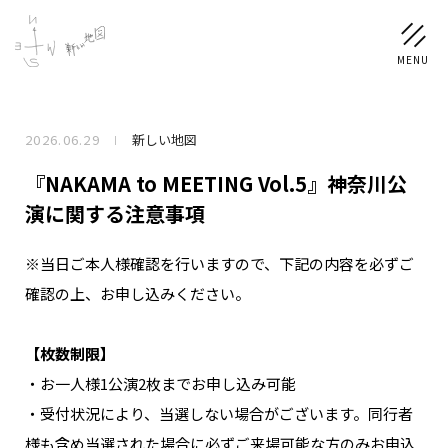
2026.06.29
新しい地図
NEWS
『NAKAMA to MEETING Vol.5』神奈川公
SCHEDULE
演に関する注意事項
※当日ご本人様確認を行いますので、下記の内容を必ずご
PROFILE
確認の上、お申し込みください。
稲垣 吾郎
草彅 剛
香取 慎吾
DISCOGRAPHY
【枚数制限】
・お一人様1公演2枚までお申し込み可能
CHIZUSHOP
・受付状況により、当選しない場合がございます。同行者
様も含め当選された場合に必ずご来場可能な方のみお申込