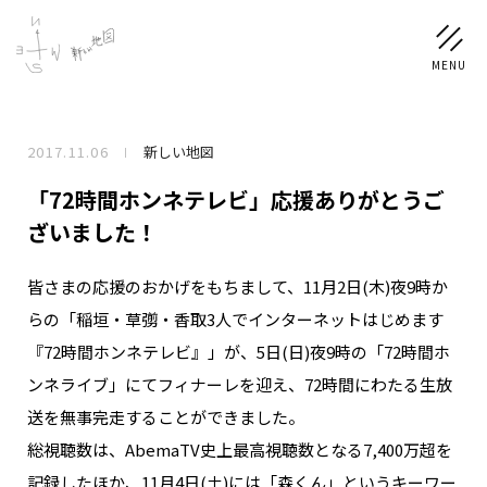
2017.11.06
新しい地図
NEWS
「72時間ホンネテレビ」応援ありがとうご
SCHEDULE
ざいました！
皆さまの応援のおかげをもちまして、11月2日(木)夜9時か
PROFILE
らの「稲垣・草彅・香取3人でインターネットはじめます
稲垣 吾郎
草彅 剛
香取 慎吾
『72時間ホンネテレビ』」が、5日(日)夜9時の「72時間ホ
DISCOGRAPHY
ンネライブ」にてフィナーレを迎え、72時間にわたる生放
送を無事完走することができました。
CHIZUSHOP
総視聴数は、AbemaTV史上最高視聴数となる7,400万超を
記録したほか、11月4日(土)には「森くん」というキーワー