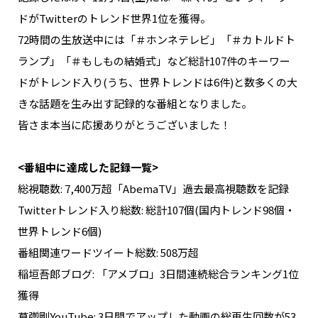
NAKAMA入会
ドがTwitterのトレンド世界1位を獲得。
72時間の生放送中には「＃ホンネテレビ」「＃カトルドト
CHIZULOG
ランプ」「＃もしもの結婚式」など総計107件のキーワー
ドがトレンド入り(うち、世界トレンドは6件)と数多くの大
きな話題を生み出す記録的な番組となりました。
皆さま本当に応援ありがとうございました！
FAQ
お問い合わせ
<番組中に達成した記録一覧>
メールマガジン登録/解除
総視聴数: 7,400万超「AbemaTV」過去最高視聴数を記録
Twitterトレンド入り総数: 総計107個(国内トレンド98個・
世界トレンド6個)
番組関連ワードツイート総数: 508万超
稲垣吾郎ブログ: 「アメブロ」3日間連続総合ランキング1位
獲得
草彅剛YouTube: 3日間でアップした動画の総再生回数が53