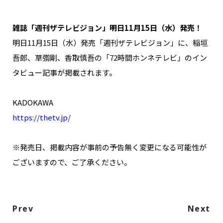
NAKAMA入会
雑誌「週刊ザテレビジョン」明日11月15日（水）発売！
CHIZULOG
明日11月15日（水）発売「週刊ザテレビジョン」に、稲垣
吾郎、草彅剛、香取慎吾の「72時間ホンネテレビ」のイン
タビュー記事が掲載されます。
FAQ
KADOKAWA
お問い合わせ
https://thetv.jp/
メールマガジン登録/解除
※発売日、掲載内容が事前の予告無く変更になる可能性が
ございますので、ご了承ください。
Prev
Next