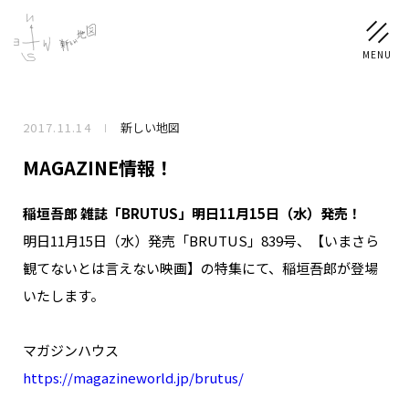
2017.11.14
新しい地図
NEWS
MAGAZINE情報！
SCHEDULE
稲垣吾郎 雑誌「BRUTUS」明日11月15日（水）発売！
明日11月15日（水）発売「BRUTUS」839号、【いまさら
PROFILE
観てないとは言えない映画】の特集にて、稲垣吾郎が登場
稲垣 吾郎
草彅 剛
香取 慎吾
いたします。
DISCOGRAPHY
マガジンハウス
CHIZUSHOP
https://magazineworld.jp/brutus/