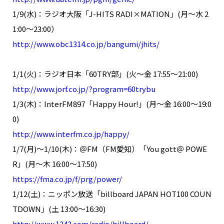
1/9(水)：ラジオ大阪「J-HITS RADI×MATION」(月～水 2
1:00～23:00）
http://www.obc1314.co.jp/bangumi/jhits/
1/1(火)：ラジオ日本「60TRY部」(火～金 17:55～21:00)
http://www.jorf.co.jp/?program=60trybu
1/3(木)：InterFM897「Happy Hour!」(月～金 16:00～19:0
0)
http://www.interfm.co.jp/happy/
1/7(月)～1/10(木)：＠FM（FM愛知）「You gott＠ POWE
R」(月～木 16:00～17:50)
https://fma.co.jp/f/prg/power/
1/12(土)：ニッポン放送「billboard JAPAN HOT100 COUN
TDOWN」(土 13:00～16:30)
http://www.1242.com/radio/billboard/