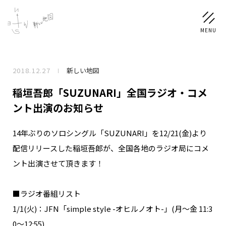
2018.12.27
新しい地図
NEWS
稲垣吾郎「SUZUNARI」全国ラジオ・コメ
SCHEDULE
ント出演のお知らせ
14年ぶりのソロシングル「SUZUNARI」を12/21(金)より
PROFILE
配信リリースした稲垣吾郎が、全国各地のラジオ局にコメ
稲垣 吾郎
草彅 剛
香取 慎吾
ント出演させて頂きます！
DISCOGRAPHY
■ラジオ番組リスト
CHIZUSHOP
1/1(火)：JFN「simple style -オヒルノオト-」(月～金 11:3
0～12:55)