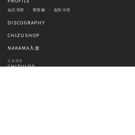
PROFILE
稲垣 吾郎
草彅 剛
香取 慎吾
DISCOGRAPHY
CHIZUSHOP
NAKAMA入会
会員限定
CHIZULOG
会員限定
#新しい地図
FAQ
お問い合わせ
メールマガジン登録/解除