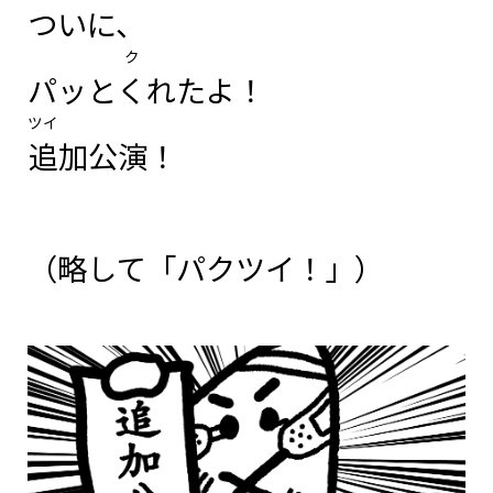
ついに、
ク
パッと
く
れたよ！
ツイ
追
加公演！
（略して「パクツイ！」）