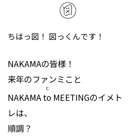
NAKAMA入会
CHIZULOG
ちはっ図！ 図っくんです！
FAQ
NAKAMAの皆様！
お問い合わせ
来年のファンミこと
メールマガジン登録/解除
と
NAKAMA
to
MEETINGのイメト
レは、
順調？