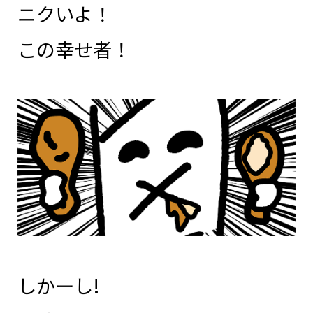
ニクいよ！
この幸せ者！
しかーし!