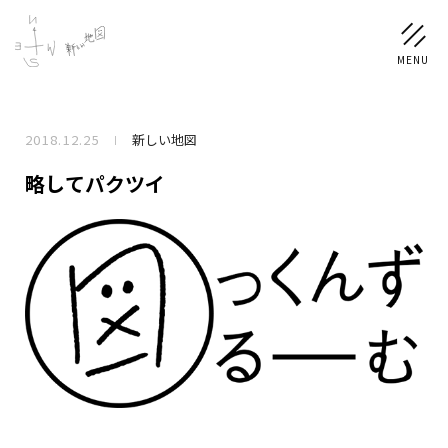
2018.12.25
新しい地図
NEWS
略してパクツイ
SCHEDULE
PROFILE
稲垣 吾郎
草彅 剛
香取 慎吾
DISCOGRAPHY
CHIZUSHOP