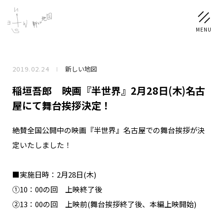
2019.02.24
新しい地図
NEWS
稲垣吾郎 映画『半世界』2月28日(木)名古
SCHEDULE
屋にて舞台挨拶決定！
絶賛全国公開中の映画『半世界』名古屋での舞台挨拶が決
PROFILE
定いたしました！
稲垣 吾郎
草彅 剛
香取 慎吾
DISCOGRAPHY
■実施日時：2月28日(木)
①10：00の回 上映終了後
CHIZUSHOP
②13：00の回 上映前(舞台挨拶終了後、本編上映開始)