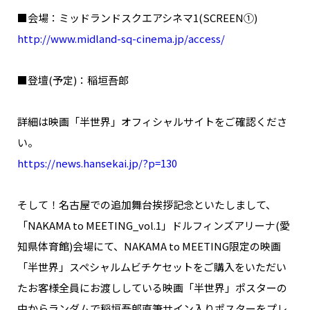
NAKAMA入会
■会場：ミッドランドスクエアシネマ1(SCREEN①)
http://www.midland-sq-cinema.jp/access/
CHIZULOG
■登壇(予定)：稲垣吾郎
詳細は映画「半世界」オフィシャルサイトをご確認くださ
FAQ
い。
お問い合わせ
https://news.hansekai.jp/?p=130
メールマガジン登録/解除
そして！名古屋での追加舞台挨拶記念といたしまして、
「NAKAMA to MEETING_vol.1」ドルフィンズアリーナ(愛
知県体育館)会場にて、NAKAMA to MEETING限定の映画
「半世界」スペシャルムビチケセットをご購入をいただい
たお客様全員にお渡ししている映画「半世界」ポスターの
中からランダムで稲垣吾郎直筆サイン入りポスターをプレ