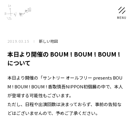
2019.03.15
新しい地図
NEWS
本日より開催の BOUM ! BOUM ! BOUM !
SCHEDULE
について
本日より開催の「サントリー オールフリー presents BOU
PROFILE
M ! BOUM ! BOUM ! 香取慎吾NIPPON初個展の中で、本人
稲垣 吾郎
草彅 剛
香取 慎吾
が登場する可能性もございます。
DISCOGRAPHY
ただし、日程や出演回数は決まっておらず、事前の告知な
どはございませんので、予めご了承ください。
CHIZUSHOP