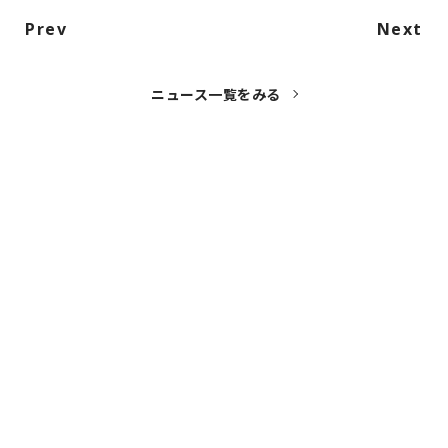
NAKAMA入会
Prev
Next
CHIZULOG
ニュース一覧をみる
FAQ
お問い合わせ
メールマガジン登録/解除