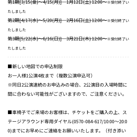
第1期[3/15(金)～4/15(月)] 1月12日(土) 12:00～
※受付終了い
たしました
第2期[4/17(水)～5/20(月)] 2月16日(土) 12:00～
※受付終了い
たしました
第3期[5/22(水)～6/16(日)] 3月21日(木) 12:00～
※受付終了い
たしました
■新しい地図での申込制限
お一人様1公演4枚まで（複数公演申込可）
※同日2公演連続のお申込みの場合、2公演目の入場時間に
間に合わない可能性がございますので、ご注意ください。
■車椅子でご来場のお客様は、チケットをご購入の上、ス
テージアラウンド専用ダイヤル(0570-084-617/10:00～20:0
0)までにお早めにご連絡をお願いいたします。（付き添い