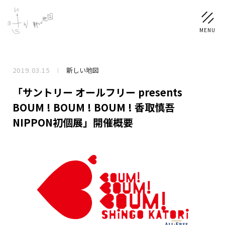
2019.03.15
新しい地図
NEWS
「サントリー オールフリー presents
SCHEDULE
BOUM ! BOUM ! BOUM ! 香取慎吾
NIPPON初個展」開催概要
PROFILE
稲垣 吾郎
草彅 剛
香取 慎吾
DISCOGRAPHY
CHIZUSHOP