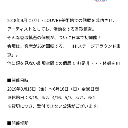
NAKAMA入会
2018年9月にパリ・LOUVRE美術館での個展を成功させ、
CHIZULOG
アーティストとしても、活動をする香取慎吾。
そんな香取慎吾の個展が、ついに日本で初開催！
会場は、客席が360°回転する、「IHIステージアラウンド東
FAQ
京」。
他に類を見ない劇場空間での個展です!是非・・・体感を!!!
お問い合わせ
メールマガジン登録/解除
■開催日時
2019年3月15日（金）～6月16日（日）全88日間
※休館日：3/19、4/2、4/16、5/7、5/21、6/4
※貸切につき、受付できない公演がございます。
■開催場所