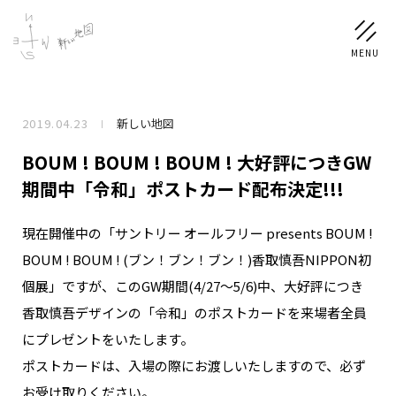
2019.04.23
新しい地図
NEWS
BOUM ! BOUM ! BOUM ! 大好評につきGW
SCHEDULE
期間中「令和」ポストカード配布決定!!!
現在開催中の「サントリー オールフリー presents BOUM !
PROFILE
BOUM ! BOUM ! (ブン！ブン！ブン！)香取慎吾NIPPON初
稲垣 吾郎
草彅 剛
香取 慎吾
個展」ですが、このGW期間(4/27～5/6)中、大好評につき
DISCOGRAPHY
香取慎吾デザインの「令和」のポストカードを来場者全員
にプレゼントをいたします。
CHIZUSHOP
ポストカードは、入場の際にお渡しいたしますので、必ず
お受け取りください。