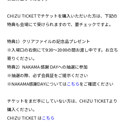
NAKAMA入会
CHIZU TICKETでチケットを購入いただいた方は、下記の
CHIZULOG
特典も会場にて受けられますので、要チェックですよ。
特典1）クリアファイルの記念品プレゼント
※入場口の右側にて9:30〜20:00の間お渡し中です。お立ち
FAQ
寄りください。
お問い合わせ
特典2）NAKAMA 感謝 DAYへの抽選に参加
メールマガジン登録/解除
※抽選の際、必ず会員証をご提示ください
※NAKAMA感謝DAYについては
こちら
をご確認ください
チケットをまだ手にしていない方は、CHIZU TICKETより
購入ください。
CHIZU TICKET は
こちら