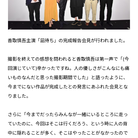
NAKAMA入会
CHIZULOG
香取慎吾主演「凪待ち」の完成報告会見が行われました。
FAQ
撮影を終えての感想を問われると香取慎吾は第一声で「(今
回演じていて)辛かったですね。人の優しさがこんなにも痛
お問い合わせ
いものなんだと思った撮影期間でした」と語ったように、
メールマガジン登録/解除
今までにない作品が完成したとの発言にあふれた会見とな
りました。
さらに「今までだったらみんなが一緒にいるところに走っ
ていたのに、今回はそこは行くだろう、という時に人の背
中に隠れることが多く、そこはやったことがなかったので