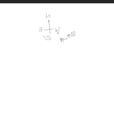
Follow us
プライバシーポリシー
会員規約
特定商法取引法に基づく記載
公演時の合理的配慮について
CULEN.inc