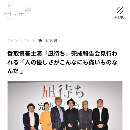
2019.04.24
新しい地図
NEWS
香取慎吾主演「凪待ち」完成報告会見行わ
SCHEDULE
れる「人の優しさがこんなにも痛いものな
んだ 」
PROFILE
稲垣 吾郎
草彅 剛
香取 慎吾
DISCOGRAPHY
CHIZUSHOP