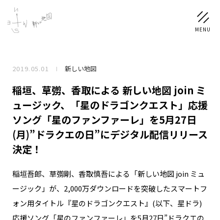
2019.05.01
新しい地図
NEWS
稲垣、草彅、香取による 新しい地図 join ミ
SCHEDULE
ュージック、「星のドラゴンクエスト」応援
ソング「星のファンファーレ」を5月27日
PROFILE
(月)”ドラクエの日”にデジタル配信リリース
決定！
稲垣 吾郎
草彅 剛
香取 慎吾
DISCOGRAPHY
稲垣吾郎、草彅剛、香取慎吾による「新しい地図 join ミュ
ージック」が、2,000万ダウンロードを突破したスマートフ
CHIZUSHOP
ォン用タイトル『星のドラゴンクエスト』(以下、星ドラ)
応援ソング「星のファンファーレ」を5月27日”ドラクエの