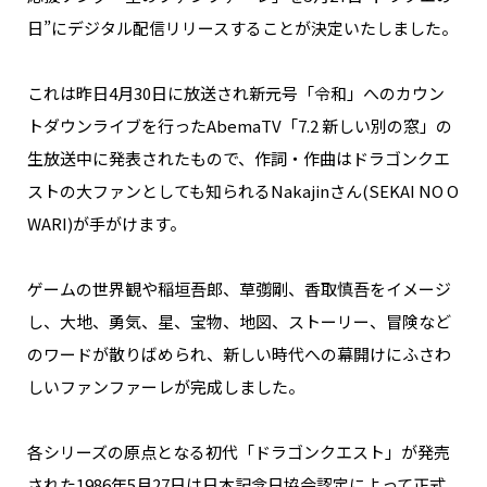
NAKAMA入会
日”にデジタル配信リリースすることが決定いたしました。
CHIZULOG
これは昨日4月30日に放送され新元号「令和」へのカウン
トダウンライブを行ったAbemaTV「7.2 新しい別の窓」の
生放送中に発表されたもので、作詞・作曲はドラゴンクエ
ストの大ファンとしても知られるNakajinさん(SEKAI NO O
FAQ
WARI)が手がけます。
お問い合わせ
メールマガジン登録/解除
ゲームの世界観や稲垣吾郎、草彅剛、香取慎吾をイメージ
し、大地、勇気、星、宝物、地図、ストーリー、冒険など
のワードが散りばめられ、新しい時代への幕開けにふさわ
しいファンファーレが完成しました。
各シリーズの原点となる初代「ドラゴンクエスト」が発売
された1986年5月27日は日本記念日協会認定によって正式