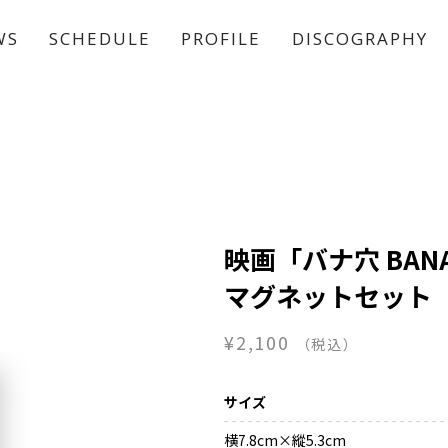
WS
SCHEDULE
PROFILE
DISCOGRAPHY
稲垣 吾郎
草彅 剛
香取 慎吾
映画「バナ穴 BAN
マグネットセット
¥2,100
（税込）
サイズ
横7.8cm×縱5.3cm