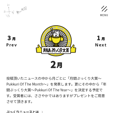
3
1
NEWS
月
月
Prev
Next
SCHEDULE
2
月
PROFILE
稲垣 吾郎
草彅 剛
香取 慎吾
投稿頂いたニュースの中から月ごとに「月間ぷっくり大賞〜
Pukkuri Of The Month〜」を発表します。更にその中から「年
DISCOGRAPHY
間ぷっくり大賞〜Pukkuri Of The Year〜」を決定する予定で
す。受賞者には、ささやかではありますがプレゼントをご用意
させて頂きます。
CHIZUSHOP
ぷっくりニュースとは