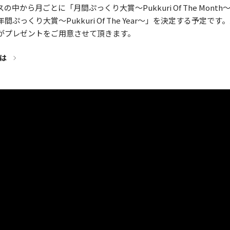
中から月ごとに「月間ぷっくり大賞〜Pukkuri Of The Mont
ぷっくり大賞〜Pukkuri Of The Year〜」を決定する予定で
がプレゼントをご用意させて頂きます。
は