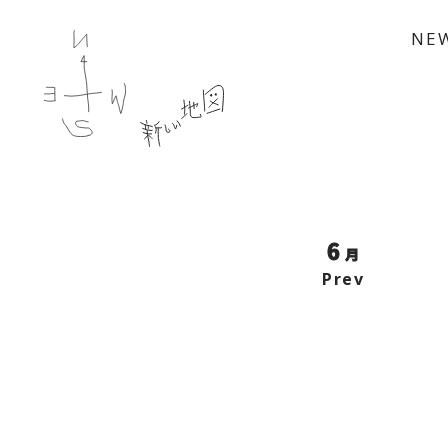
NE
6
月
Prev