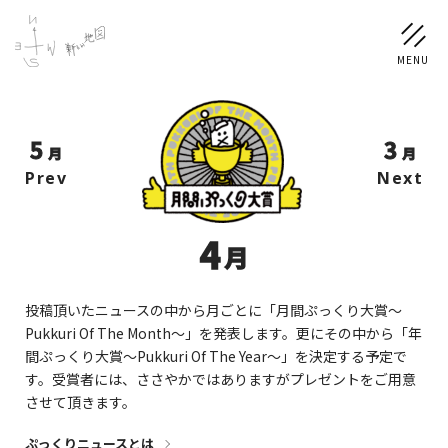
5
3
NEWS
月
月
Prev
Next
SCHEDULE
4
月
PROFILE
稲垣 吾郎
草彅 剛
香取 慎吾
投稿頂いたニュースの中から月ごとに「月間ぷっくり大賞〜
Pukkuri Of The Month〜」を発表します。更にその中から「年
DISCOGRAPHY
間ぷっくり大賞〜Pukkuri Of The Year〜」を決定する予定で
す。受賞者には、ささやかではありますがプレゼントをご用意
させて頂きます。
CHIZUSHOP
ぷっくりニュースとは