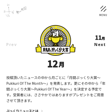
11
NEWS
月
Prev
Next
SCHEDULE
12
月
PROFILE
稲垣 吾郎
草彅 剛
香取 慎吾
投稿頂いたニュースの中から月ごとに「月間ぷっくり大賞〜
Pukkuri Of The Month〜」を発表します。更にその中から「年
DISCOGRAPHY
間ぷっくり大賞〜Pukkuri Of The Year〜」を決定する予定で
す。受賞者には、ささやかではありますがプレゼントをご用意
させて頂きます。
CHIZUSHOP
ぷっくりニュースとは