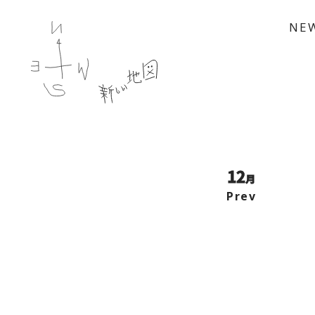
NE
12
月
Prev