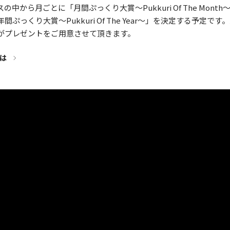
中から月ごとに「月間ぷっくり大賞〜Pukkuri Of The Mont
ぷっくり大賞〜Pukkuri Of The Year〜」を決定する予定で
がプレゼントをご用意させて頂きます。
は